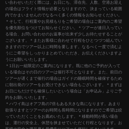
い合わせいただく際には、お日にち、滞在先、人数、空港お迎え
の場合はフライト情報が必要となりますので、決まっている範囲
内でかまいませんのでなるべく多くの情報をお知らせください。
＊そして、行程案やお見積もりをご希望の場合はご案内のご希望
を優先順位をつけてお知らせください。＊ツアーが連日入ってい
る場合、お問い合わせのお返事が出来ず少しお待たせすることが
ございます。＊またお客様に合わせて行程をひとつづつ組んでい
きますのでツアー以上に時間を要します。なるべく一度で済むよ
うにご希望をしっかりまとめていただき、お伝えくださいますよ
うにお願いいたします。
＊1日お一組限定のご案内になります。既に他のご予約が入って
いる場合はその日のツアーは催行不可となります。また、前日の
ツアーが遅くまで催行の場合はガイドの睡眠時間を確保するため
に朝出発のツアーをお受けできない場合もございます。＊まずは
お日にちだけでも確保したいという場合は「お申込み」よりご予
約をお願いいたします。
＊ハワイ島はオアフ島の7倍もある大きな島になります。あまり
欲張りますとツアーのお時間も長時間になりますのでご希望は絞
っていただくことをお薦めいたします。＊移動時間が長い場合
は、運行の安全上、休憩を挟ませていただく行程となります。お