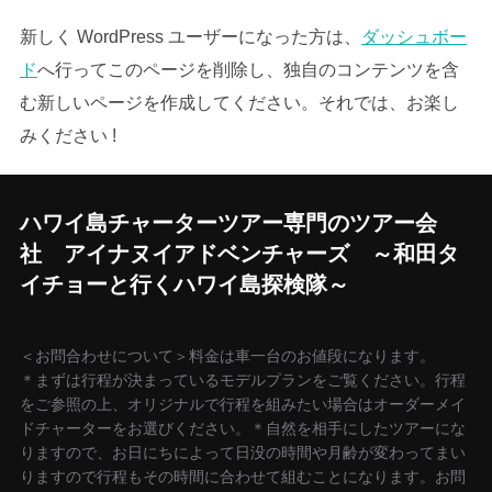
新しく WordPress ユーザーになった方は、
ダッシュボー
ド
へ行ってこのページを削除し、独自のコンテンツを含
む新しいページを作成してください。それでは、お楽し
みください !
ハワイ島チャーターツアー専門のツアー会
社 アイナヌイアドベンチャーズ ～和田タ
イチョーと行くハワイ島探検隊～
＜お問合わせについて＞料金は車一台のお値段になります。
＊まずは行程が決まっているモデルプランをご覧ください。行程
をご参照の上、オリジナルで行程を組みたい場合はオーダーメイ
ドチャーターをお選びください。＊自然を相手にしたツアーにな
りますので、お日にちによって日没の時間や月齢が変わってまい
りますので行程もその時間に合わせて組むことになります。お問