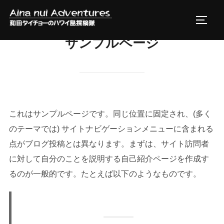
コ
ン
サイド
テ
サンプルページ
ン
ツ
へ
ス
キ
これはサンプルページです。同じ位置に固定され、(多く
ッ
のテーマでは) サイトナビゲーションメニューに含まれる
プ
点がブログ投稿とは異なります。まずは、サイト訪問者
に対して自分のことを説明する自己紹介ページを作成す
るのが一般的です。たとえば以下のようなものです。